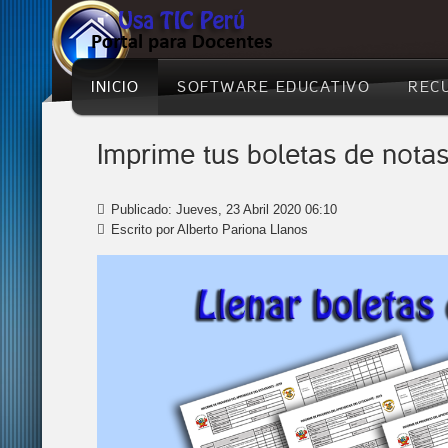
Comprende
INICIO
SOFTWARE EDUCATIVO
REC
el
funcionamiento
Imprime tus boletas de nota
de
Publicado: Jueves, 23 Abril 2020 06:10
la
Escrito por Alberto Pariona Llanos
Realidad
Aumentada