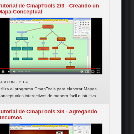
Tutorial de CmapTools 2/3 - Creando un
Mapa Conceptual
APA CONCEPTUAL
tiliza el programa CmapTools para elaborar Mapas
onceptuales interactivos de manera
facil e intuitiva
.
Tutorial de CmapTools 3/3 - Agregando
Recursos